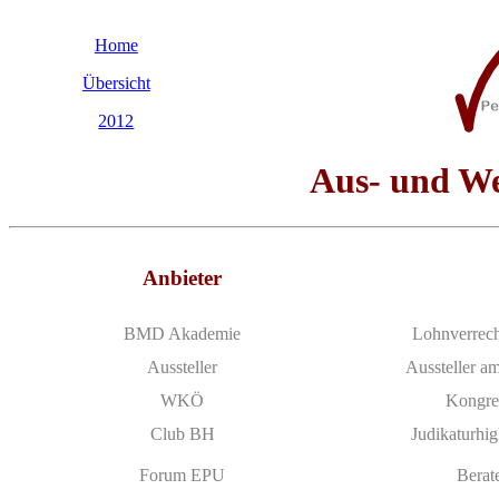
Home
Über­sicht
2012
Aus- und Wei
Anbieter
BMD Aka­de­mie
Lohn­ver­re
Aus­stel­ler
Aus­stel­ler 
WKÖ
Kon­gr
Club BH
Judi­ka­tur­h
Forum EPU
Be­rat