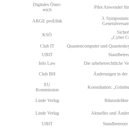
Digi­tales Öster­
Pilot Anwender für 
reich
3. Sym­po­sium
ARGE proEthik
Gene­ral­ver­sa
Sicher
KSÖ
„Cyber Cr
Club IT
Quan­ten­com­pu­ter und Quan­ten­kr
UBIT
Stand­be­tr
Info Law
Die ur­heber­recht­liche Ve
Club BH
Änder­ungen in der g
EU
Kon­sul­ta­tion: „Grün­b
Kommission
Linde Verlag
Bilanz­de­lik­t
Linde Verlag
Aktu­elles und Änder­
UBIT
Stand­be­treu­