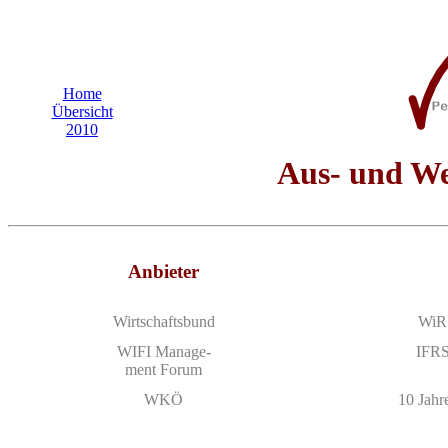
Home
Über­sicht
2010
Aus- und Wei
Anbieter
Wirtschafts­bund
WiR 
WIFI Manage­
IFRS
ment Forum
WKÖ
10 Jah