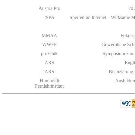
Austria Pro
20 
ISPA
Sperren im Inter­net – Wirk­same 
MMAA
Fokust
WWFF
Gewerbliche Schu
proEthik
Symposium zum C
ARS
Eng­l
ARS
Bilanzierung 
Humboldt
Ausbildun
Fernlehrinstitut